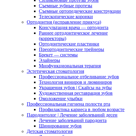
Силиконовые протезы зубов
Съемные зубные протезы
Съемные ортопедические конструкции
Телескопические коронки
Ортодонтия (исправление прикуса)
Консультация врача — ортодонта
Раннее ортодонтическое лечение
(корректоры)
Ортодонтические пластинки
Преортодонтические трейнеры
Брекет — системы
Элайнеры
Миофункциональная терапия
Эстетическая стоматология
Профессиональное отбеливание зубов
Технология виниров и люминиров
Украшения зубов | Скайсы на зубы
Художественная реставрация зубов
Омоложение улыбки
Профессиональная гигиена полости рта
Профилактика кариеса в любом возрасте
Пародонтолог | Лечение заболеваний десен
Лечение заболеваний пародонта
Шинирование зубов
Детская стоматология