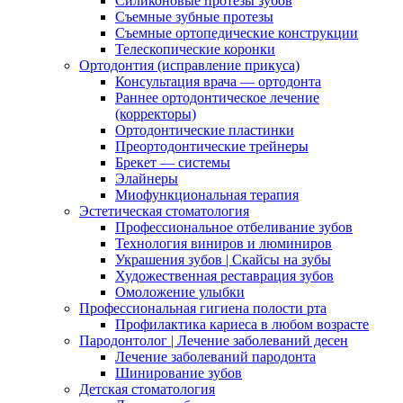
Силиконовые протезы зубов
Съемные зубные протезы
Съемные ортопедические конструкции
Телескопические коронки
Ортодонтия (исправление прикуса)
Консультация врача — ортодонта
Раннее ортодонтическое лечение
(корректоры)
Ортодонтические пластинки
Преортодонтические трейнеры
Брекет — системы
Элайнеры
Миофункциональная терапия
Эстетическая стоматология
Профессиональное отбеливание зубов
Технология виниров и люминиров
Украшения зубов | Скайсы на зубы
Художественная реставрация зубов
Омоложение улыбки
Профессиональная гигиена полости рта
Профилактика кариеса в любом возрасте
Пародонтолог | Лечение заболеваний десен
Лечение заболеваний пародонта
Шинирование зубов
Детская стоматология