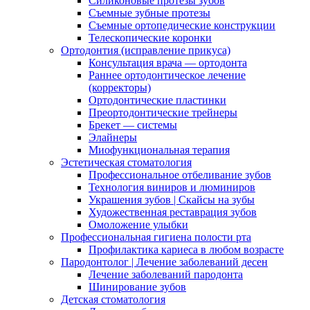
Силиконовые протезы зубов
Съемные зубные протезы
Съемные ортопедические конструкции
Телескопические коронки
Ортодонтия (исправление прикуса)
Консультация врача — ортодонта
Раннее ортодонтическое лечение
(корректоры)
Ортодонтические пластинки
Преортодонтические трейнеры
Брекет — системы
Элайнеры
Миофункциональная терапия
Эстетическая стоматология
Профессиональное отбеливание зубов
Технология виниров и люминиров
Украшения зубов | Скайсы на зубы
Художественная реставрация зубов
Омоложение улыбки
Профессиональная гигиена полости рта
Профилактика кариеса в любом возрасте
Пародонтолог | Лечение заболеваний десен
Лечение заболеваний пародонта
Шинирование зубов
Детская стоматология