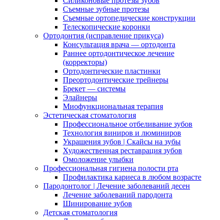
Силиконовые протезы зубов
Съемные зубные протезы
Съемные ортопедические конструкции
Телескопические коронки
Ортодонтия (исправление прикуса)
Консультация врача — ортодонта
Раннее ортодонтическое лечение
(корректоры)
Ортодонтические пластинки
Преортодонтические трейнеры
Брекет — системы
Элайнеры
Миофункциональная терапия
Эстетическая стоматология
Профессиональное отбеливание зубов
Технология виниров и люминиров
Украшения зубов | Скайсы на зубы
Художественная реставрация зубов
Омоложение улыбки
Профессиональная гигиена полости рта
Профилактика кариеса в любом возрасте
Пародонтолог | Лечение заболеваний десен
Лечение заболеваний пародонта
Шинирование зубов
Детская стоматология