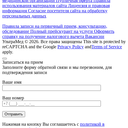
медицинской организации
Публичная оферта
Правила
использования материалов сайта
Лицензия и правовая
информация
Согласие посетителя сайта на обработку
персональных данных
Правила записи на первичный прием, консультацию,
обследование
Полный прейскурант на услуги
Оформить
справку на получение налогового вычета
Вакансии
УльтраМед © 2026. Все права защищены
This site is protected by
reCAPTCHA and the Google
Privacy Policy
and
Terms of Service
apply.
Записаться на прием
Заполните форму обратной связи и мы перезвоним, для
подтверждения записи
Ваше имя
Ваш номер
Нажимая на кнопку Вы соглашаетесь с
политикой в